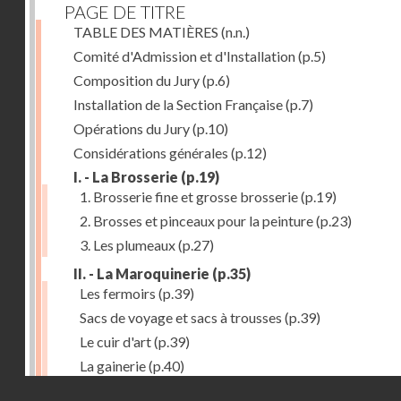
PAGE DE TITRE
TABLE DES MATIÈRES
(n.n.)
Comité d'Admission et d'Installation
(p.5)
Composition du Jury
(p.6)
Installation de la Section Française
(p.7)
Opérations du Jury
(p.10)
Considérations générales
(p.12)
I. - La Brosserie
(p.19)
1. Brosserie fine et grosse brosserie
(p.19)
2. Brosses et pinceaux pour la peinture
(p.23)
3. Les plumeaux
(p.27)
II. - La Maroquinerie
(p.35)
Les fermoirs
(p.39)
Sacs de voyage et sacs à trousses
(p.39)
Le cuir d'art
(p.39)
La gainerie
(p.40)
Droits réservés - CNAM
Albums et cadres photographiques
(p.40)