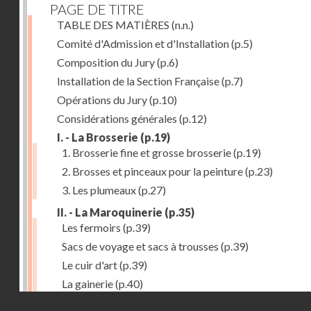
PAGE DE TITRE
TABLE DES MATIÈRES
(n.n.)
Comité d'Admission et d'Installation
(p.5)
Composition du Jury
(p.6)
Installation de la Section Française
(p.7)
Opérations du Jury
(p.10)
Considérations générales
(p.12)
I. - La Brosserie
(p.19)
1. Brosserie fine et grosse brosserie
(p.19)
2. Brosses et pinceaux pour la peinture
(p.23)
3. Les plumeaux
(p.27)
II. - La Maroquinerie
(p.35)
Les fermoirs
(p.39)
Sacs de voyage et sacs à trousses
(p.39)
Le cuir d'art
(p.39)
La gainerie
(p.40)
Droits réservés - CNAM
Albums et cadres photographiques
(p.40)