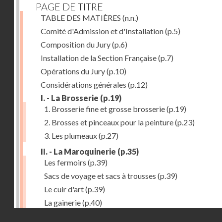
PAGE DE TITRE
TABLE DES MATIÈRES
(n.n.)
Comité d'Admission et d'Installation
(p.5)
Composition du Jury
(p.6)
Installation de la Section Française
(p.7)
Opérations du Jury
(p.10)
Considérations générales
(p.12)
I. - La Brosserie
(p.19)
1. Brosserie fine et grosse brosserie
(p.19)
2. Brosses et pinceaux pour la peinture
(p.23)
3. Les plumeaux
(p.27)
II. - La Maroquinerie
(p.35)
Les fermoirs
(p.39)
Sacs de voyage et sacs à trousses
(p.39)
Le cuir d'art
(p.39)
La gainerie
(p.40)
Droits réservés - CNAM
Albums et cadres photographiques
(p.40)