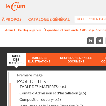
À PROPOS
CATALOGUE GÉNÉRAL
Accueil
Catalogue général
Exposition internationale. 1905. Liège. Section
TABLE
TABLE DES
RECHERCHE DANS LE
T
DES
ILLUSTRATIONS
DOCUMENT
OC
MATIÈRES
Première image
PAGE DE TITRE
TABLE DES MATIÈRES
(n.n.)
Comité d'Admission et d'Installation
(p.5)
Composition du Jury
(p.6)
Installation de la Section Française
(p.7)