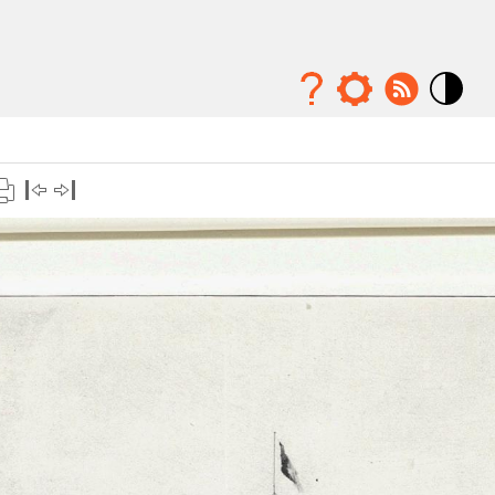
Mode
contraste
élévé