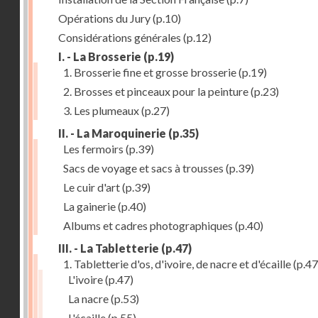
Opérations du Jury
(p.10)
Considérations générales
(p.12)
I. - La Brosserie
(p.19)
1. Brosserie fine et grosse brosserie
(p.19)
2. Brosses et pinceaux pour la peinture
(p.23)
3. Les plumeaux
(p.27)
II. - La Maroquinerie
(p.35)
Les fermoirs
(p.39)
Sacs de voyage et sacs à trousses
(p.39)
Le cuir d'art
(p.39)
La gainerie
(p.40)
Albums et cadres photographiques
(p.40)
III. - La Tabletterie
(p.47)
1. Tabletterie d'os, d'ivoire, de nacre et d'écaille
(p.47
L'ivoire
(p.47)
La nacre
(p.53)
L'écaille
(p.55)