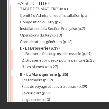
PAGE DE TITRE
TABLE DES MATIÈRES
(n.n.)
Comité d'Admission et d'Installation
(p.5)
Composition du Jury
(p.6)
Installation de la Section Française
(p.7)
Opérations du Jury
(p.10)
Considérations générales
(p.12)
I. - La Brosserie
(p.19)
1. Brosserie fine et grosse brosserie
(p.19)
2. Brosses et pinceaux pour la peinture
(p.23)
3. Les plumeaux
(p.27)
II. - La Maroquinerie
(p.35)
Les fermoirs
(p.39)
Sacs de voyage et sacs à trousses
(p.39)
Le cuir d'art
(p.39)
La gainerie
(p.40)
Droits réservés - CNAM
Albums et cadres photographiques
(p.40)