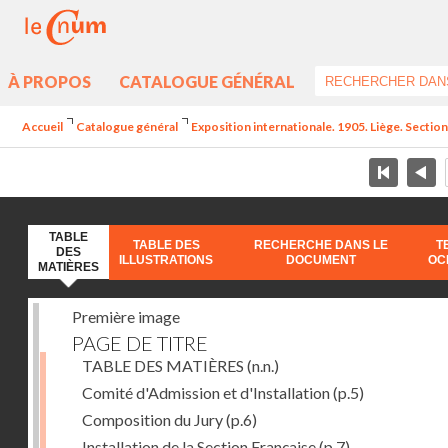
À PROPOS
CATALOGUE GÉNÉRAL
Accueil
Catalogue général
Exposition internationale. 1905. Liège. Section
TABLE
TABLE DES
RECHERCHE DANS LE
T
DES
ILLUSTRATIONS
DOCUMENT
OC
MATIÈRES
Première image
PAGE DE TITRE
TABLE DES MATIÈRES
(n.n.)
Comité d'Admission et d'Installation
(p.5)
Composition du Jury
(p.6)
Installation de la Section Française
(p.7)