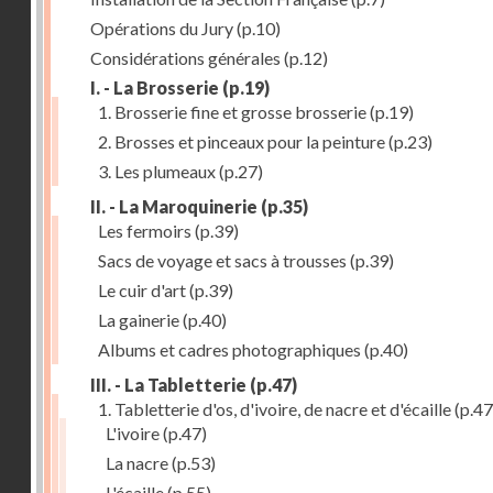
Opérations du Jury
(p.10)
Considérations générales
(p.12)
I. - La Brosserie
(p.19)
1. Brosserie fine et grosse brosserie
(p.19)
2. Brosses et pinceaux pour la peinture
(p.23)
3. Les plumeaux
(p.27)
II. - La Maroquinerie
(p.35)
Les fermoirs
(p.39)
Sacs de voyage et sacs à trousses
(p.39)
Le cuir d'art
(p.39)
La gainerie
(p.40)
Albums et cadres photographiques
(p.40)
III. - La Tabletterie
(p.47)
1. Tabletterie d'os, d'ivoire, de nacre et d'écaille
(p.47
L'ivoire
(p.47)
La nacre
(p.53)
L'écaille
(p.55)