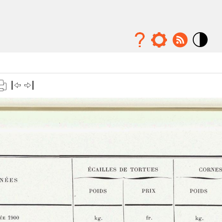
Mode
contraste
élévé