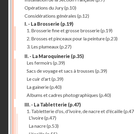
Opérations du Jury
(p.10)
Considérations générales
(p.12)
I. - La Brosserie
(p.19)
1. Brosserie fine et grosse brosserie
(p.19)
2. Brosses et pinceaux pour la peinture
(p.23)
3. Les plumeaux
(p.27)
II. - La Maroquinerie
(p.35)
Les fermoirs
(p.39)
Sacs de voyage et sacs à trousses
(p.39)
Le cuir d'art
(p.39)
La gainerie
(p.40)
Albums et cadres photographiques
(p.40)
III. - La Tabletterie
(p.47)
1. Tabletterie d'os, d'ivoire, de nacre et d'écaille
(p.47
L'ivoire
(p.47)
La nacre
(p.53)
L'écaille
(p.55)