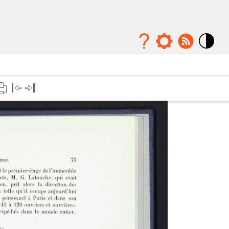
Mode
contraste
élévé