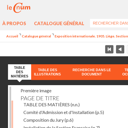
À PROPOS
CATALOGUE GÉNÉRAL
Accueil
Catalogue général
Exposition internationale. 1905. Liège. Section
TABLE
TABLE DES
RECHERCHE DANS LE
T
DES
ILLUSTRATIONS
DOCUMENT
OC
MATIÈRES
Première image
PAGE DE TITRE
TABLE DES MATIÈRES
(n.n.)
Comité d'Admission et d'Installation
(p.5)
Composition du Jury
(p.6)
Installation de la Section Française
(p.7)