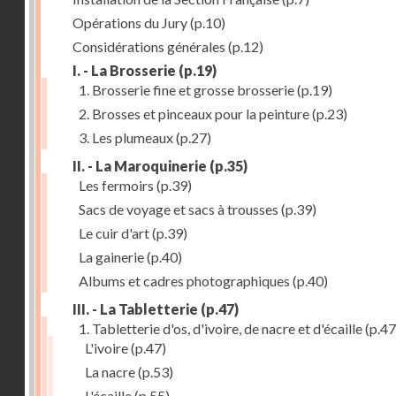
Opérations du Jury
(p.10)
Considérations générales
(p.12)
I. - La Brosserie
(p.19)
1. Brosserie fine et grosse brosserie
(p.19)
2. Brosses et pinceaux pour la peinture
(p.23)
3. Les plumeaux
(p.27)
II. - La Maroquinerie
(p.35)
Les fermoirs
(p.39)
Sacs de voyage et sacs à trousses
(p.39)
Le cuir d'art
(p.39)
La gainerie
(p.40)
Albums et cadres photographiques
(p.40)
III. - La Tabletterie
(p.47)
1. Tabletterie d'os, d'ivoire, de nacre et d'écaille
(p.47
L'ivoire
(p.47)
La nacre
(p.53)
L'écaille
(p.55)