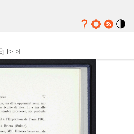
Mode
contraste
élévé