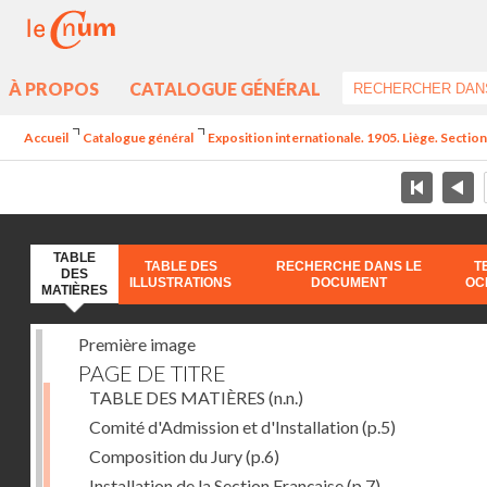
À PROPOS
CATALOGUE GÉNÉRAL
Accueil
Catalogue général
Exposition internationale. 1905. Liège. Section
TABLE
TABLE DES
RECHERCHE DANS LE
T
DES
ILLUSTRATIONS
DOCUMENT
OC
MATIÈRES
Première image
PAGE DE TITRE
TABLE DES MATIÈRES
(n.n.)
Comité d'Admission et d'Installation
(p.5)
Composition du Jury
(p.6)
Installation de la Section Française
(p.7)