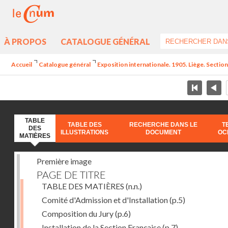
À PROPOS
CATALOGUE GÉNÉRAL
Accueil
Catalogue général
Exposition internationale. 1905. Liège. Section
TABLE
TABLE DES
RECHERCHE DANS LE
T
DES
ILLUSTRATIONS
DOCUMENT
OC
MATIÈRES
Première image
PAGE DE TITRE
TABLE DES MATIÈRES
(n.n.)
Comité d'Admission et d'Installation
(p.5)
Composition du Jury
(p.6)
Installation de la Section Française
(p.7)