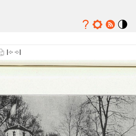
Mode
contraste
élévé