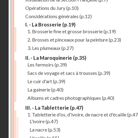
Opérations du Jury
(p.10)
Considérations générales
(p.12)
I. - La Brosserie
(p.19)
1. Brosserie fine et grosse brosserie
(p.19)
2. Brosses et pinceaux pour la peinture
(p.23)
3. Les plumeaux
(p.27)
II. - La Maroquinerie
(p.35)
Les fermoirs
(p.39)
Sacs de voyage et sacs à trousses
(p.39)
Le cuir d'art
(p.39)
La gainerie
(p.40)
Albums et cadres photographiques
(p.40)
III. - La Tabletterie
(p.47)
1. Tabletterie d'os, d'ivoire, de nacre et d'écaille
(p.47
L'ivoire
(p.47)
La nacre
(p.53)
L'écaille
(p.55)