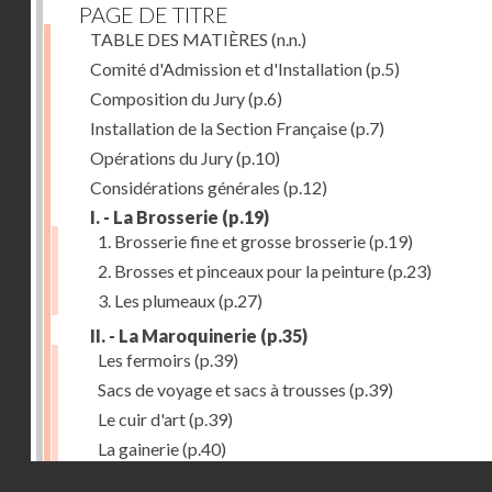
PAGE DE TITRE
TABLE DES MATIÈRES
(n.n.)
Comité d'Admission et d'Installation
(p.5)
Composition du Jury
(p.6)
Installation de la Section Française
(p.7)
Opérations du Jury
(p.10)
Considérations générales
(p.12)
I. - La Brosserie
(p.19)
1. Brosserie fine et grosse brosserie
(p.19)
2. Brosses et pinceaux pour la peinture
(p.23)
3. Les plumeaux
(p.27)
II. - La Maroquinerie
(p.35)
Les fermoirs
(p.39)
Sacs de voyage et sacs à trousses
(p.39)
Le cuir d'art
(p.39)
La gainerie
(p.40)
Droits réservés - CNAM
Albums et cadres photographiques
(p.40)