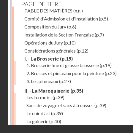
PAGE DE TITRE
TABLE DES MATIÈRES
(n.n.)
Comité d'Admission et d'Installation
(p.5)
Composition du Jury
(p.6)
Installation de la Section Française
(p.7)
Opérations du Jury
(p.10)
Considérations générales
(p.12)
I. - La Brosserie
(p.19)
1. Brosserie fine et grosse brosserie
(p.19)
2. Brosses et pinceaux pour la peinture
(p.23)
3. Les plumeaux
(p.27)
II. - La Maroquinerie
(p.35)
Les fermoirs
(p.39)
Sacs de voyage et sacs à trousses
(p.39)
Le cuir d'art
(p.39)
La gainerie
(p.40)
Droits réservés - CNAM
Albums et cadres photographiques
(p.40)