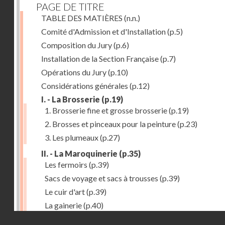
PAGE DE TITRE
TABLE DES MATIÈRES
(n.n.)
Comité d'Admission et d'Installation
(p.5)
Composition du Jury
(p.6)
Installation de la Section Française
(p.7)
Opérations du Jury
(p.10)
Considérations générales
(p.12)
I. - La Brosserie
(p.19)
1. Brosserie fine et grosse brosserie
(p.19)
2. Brosses et pinceaux pour la peinture
(p.23)
3. Les plumeaux
(p.27)
II. - La Maroquinerie
(p.35)
Les fermoirs
(p.39)
Sacs de voyage et sacs à trousses
(p.39)
Le cuir d'art
(p.39)
La gainerie
(p.40)
Droits réservés - CNAM
Albums et cadres photographiques
(p.40)