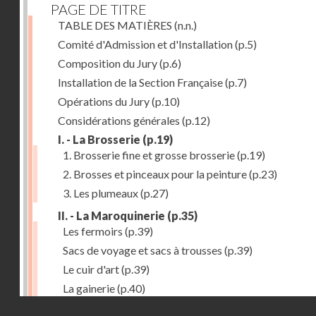
PAGE DE TITRE
TABLE DES MATIÈRES
(n.n.)
Comité d'Admission et d'Installation
(p.5)
Composition du Jury
(p.6)
Installation de la Section Française
(p.7)
Opérations du Jury
(p.10)
Considérations générales
(p.12)
I. - La Brosserie
(p.19)
1. Brosserie fine et grosse brosserie
(p.19)
2. Brosses et pinceaux pour la peinture
(p.23)
3. Les plumeaux
(p.27)
II. - La Maroquinerie
(p.35)
Les fermoirs
(p.39)
Sacs de voyage et sacs à trousses
(p.39)
Le cuir d'art
(p.39)
La gainerie
(p.40)
Droits réservés - CNAM
Albums et cadres photographiques
(p.40)