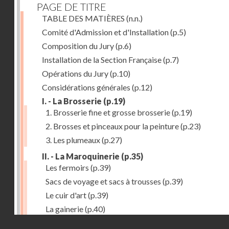
PAGE DE TITRE
TABLE DES MATIÈRES
(n.n.)
Comité d'Admission et d'Installation
(p.5)
Composition du Jury
(p.6)
Installation de la Section Française
(p.7)
Opérations du Jury
(p.10)
Considérations générales
(p.12)
I. - La Brosserie
(p.19)
1. Brosserie fine et grosse brosserie
(p.19)
2. Brosses et pinceaux pour la peinture
(p.23)
3. Les plumeaux
(p.27)
II. - La Maroquinerie
(p.35)
Les fermoirs
(p.39)
Sacs de voyage et sacs à trousses
(p.39)
Le cuir d'art
(p.39)
La gainerie
(p.40)
Droits réservés - CNAM
Albums et cadres photographiques
(p.40)