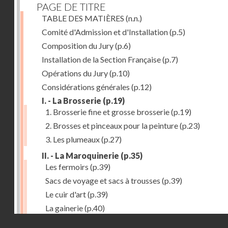
PAGE DE TITRE
TABLE DES MATIÈRES
(n.n.)
Comité d'Admission et d'Installation
(p.5)
Composition du Jury
(p.6)
Installation de la Section Française
(p.7)
Opérations du Jury
(p.10)
Considérations générales
(p.12)
I. - La Brosserie
(p.19)
1. Brosserie fine et grosse brosserie
(p.19)
2. Brosses et pinceaux pour la peinture
(p.23)
3. Les plumeaux
(p.27)
II. - La Maroquinerie
(p.35)
Les fermoirs
(p.39)
Sacs de voyage et sacs à trousses
(p.39)
Le cuir d'art
(p.39)
La gainerie
(p.40)
Droits réservés - CNAM
Albums et cadres photographiques
(p.40)