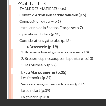
PAGE DE TITRE
TABLE DES MATIÈRES
(n.n.)
Comité d'Admission et d'Installation
(p.5)
Composition du Jury
(p.6)
Installation de la Section Française
(p.7)
Opérations du Jury
(p.10)
Considérations générales
(p.12)
I. - La Brosserie
(p.19)
1. Brosserie fine et grosse brosserie
(p.19)
2. Brosses et pinceaux pour la peinture
(p.23)
3. Les plumeaux
(p.27)
II. - La Maroquinerie
(p.35)
Les fermoirs
(p.39)
Sacs de voyage et sacs à trousses
(p.39)
Le cuir d'art
(p.39)
La gainerie
(p.40)
Droits réservés - CNAM
Albums et cadres photographiques
(p.40)