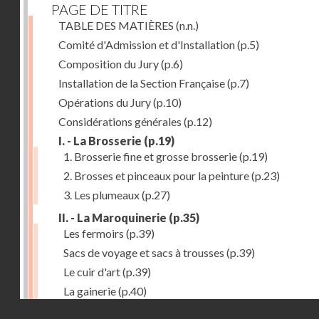
PAGE DE TITRE
TABLE DES MATIÈRES
(n.n.)
Comité d'Admission et d'Installation
(p.5)
Composition du Jury
(p.6)
Installation de la Section Française
(p.7)
Opérations du Jury
(p.10)
Considérations générales
(p.12)
I. - La Brosserie
(p.19)
1. Brosserie fine et grosse brosserie
(p.19)
2. Brosses et pinceaux pour la peinture
(p.23)
3. Les plumeaux
(p.27)
II. - La Maroquinerie
(p.35)
Les fermoirs
(p.39)
Sacs de voyage et sacs à trousses
(p.39)
Le cuir d'art
(p.39)
La gainerie
(p.40)
Droits réservés - CNAM
Albums et cadres photographiques
(p.40)