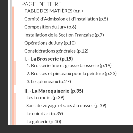
PAGE DE TITRE
TABLE DES MATIÈRES
(n.n.)
Comité d'Admission et d'Installation
(p.5)
Composition du Jury
(p.6)
Installation de la Section Française
(p.7)
Opérations du Jury
(p.10)
Considérations générales
(p.12)
I. - La Brosserie
(p.19)
1. Brosserie fine et grosse brosserie
(p.19)
2. Brosses et pinceaux pour la peinture
(p.23)
3. Les plumeaux
(p.27)
II. - La Maroquinerie
(p.35)
Les fermoirs
(p.39)
Sacs de voyage et sacs à trousses
(p.39)
Le cuir d'art
(p.39)
La gainerie
(p.40)
Droits réservés - CNAM
Albums et cadres photographiques
(p.40)