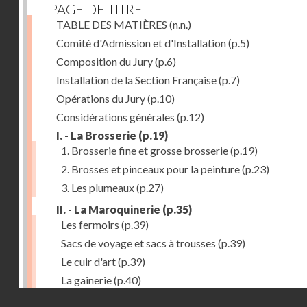
PAGE DE TITRE
TABLE DES MATIÈRES
(n.n.)
Comité d'Admission et d'Installation
(p.5)
Composition du Jury
(p.6)
Installation de la Section Française
(p.7)
Opérations du Jury
(p.10)
Considérations générales
(p.12)
I. - La Brosserie
(p.19)
1. Brosserie fine et grosse brosserie
(p.19)
2. Brosses et pinceaux pour la peinture
(p.23)
3. Les plumeaux
(p.27)
II. - La Maroquinerie
(p.35)
Les fermoirs
(p.39)
Sacs de voyage et sacs à trousses
(p.39)
Le cuir d'art
(p.39)
La gainerie
(p.40)
Droits réservés - CNAM
Albums et cadres photographiques
(p.40)