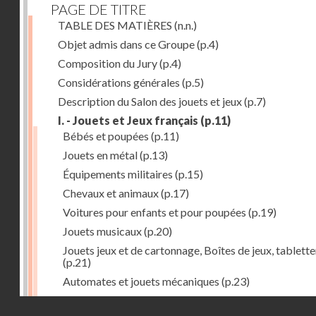
PAGE DE TITRE
TABLE DES MATIÈRES
(n.n.)
Objet admis dans ce Groupe
(p.4)
Composition du Jury
(p.4)
Considérations générales
(p.5)
Description du Salon des jouets et jeux
(p.7)
I. - Jouets et Jeux français
(p.11)
Bébés et poupées
(p.11)
Jouets en métal
(p.13)
Équipements militaires
(p.15)
Chevaux et animaux
(p.17)
Voitures pour enfants et pour poupées
(p.19)
Jouets musicaux
(p.20)
Jouets jeux et de cartonnage, Boîtes de jeux, tablette
(p.21)
Automates et jouets mécaniques
(p.23)
Jouets en caoutchouc
(p.25)
Droits réservés - CNAM