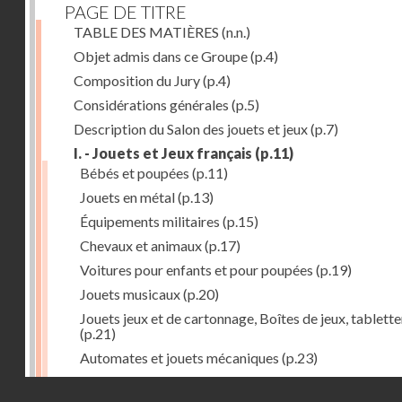
PAGE DE TITRE
TABLE DES MATIÈRES
(n.n.)
Objet admis dans ce Groupe
(p.4)
Composition du Jury
(p.4)
Considérations générales
(p.5)
Description du Salon des jouets et jeux
(p.7)
I. - Jouets et Jeux français
(p.11)
Bébés et poupées
(p.11)
Jouets en métal
(p.13)
Équipements militaires
(p.15)
Chevaux et animaux
(p.17)
Voitures pour enfants et pour poupées
(p.19)
Jouets musicaux
(p.20)
Jouets jeux et de cartonnage, Boîtes de jeux, tablette
(p.21)
Automates et jouets mécaniques
(p.23)
Jouets en caoutchouc
(p.25)
Droits réservés - CNAM