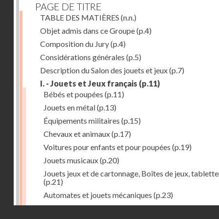
PAGE DE TITRE
TABLE DES MATIÈRES
(n.n.)
Objet admis dans ce Groupe
(p.4)
Composition du Jury
(p.4)
Considérations générales
(p.5)
Description du Salon des jouets et jeux
(p.7)
I. - Jouets et Jeux français
(p.11)
Bébés et poupées
(p.11)
Jouets en métal
(p.13)
Équipements militaires
(p.15)
Chevaux et animaux
(p.17)
Voitures pour enfants et pour poupées
(p.19)
Jouets musicaux
(p.20)
Jouets jeux et de cartonnage, Boîtes de jeux, tablette
(p.21)
Automates et jouets mécaniques
(p.23)
Jouets en caoutchouc
(p.25)
Droits réservés - CNAM