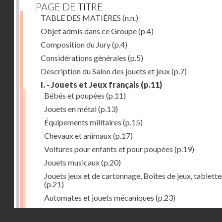
PAGE DE TITRE
TABLE DES MATIÈRES
(n.n.)
Objet admis dans ce Groupe
(p.4)
Composition du Jury
(p.4)
Considérations générales
(p.5)
Description du Salon des jouets et jeux
(p.7)
I. - Jouets et Jeux français
(p.11)
Bébés et poupées
(p.11)
Jouets en métal
(p.13)
Équipements militaires
(p.15)
Chevaux et animaux
(p.17)
Voitures pour enfants et pour poupées
(p.19)
Jouets musicaux
(p.20)
Jouets jeux et de cartonnage, Boîtes de jeux, tablette
(p.21)
Automates et jouets mécaniques
(p.23)
Jouets en caoutchouc
(p.25)
Droits réservés - CNAM