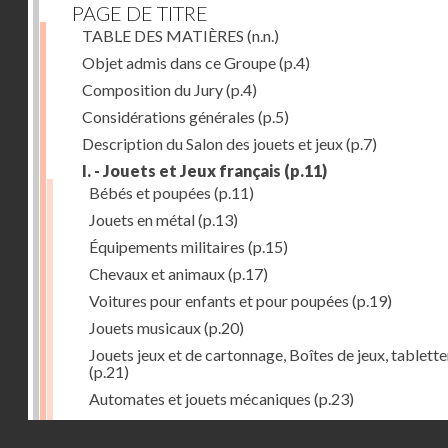
PAGE DE TITRE
TABLE DES MATIÈRES
(n.n.)
Objet admis dans ce Groupe
(p.4)
Composition du Jury
(p.4)
Considérations générales
(p.5)
Description du Salon des jouets et jeux
(p.7)
I. - Jouets et Jeux français
(p.11)
Bébés et poupées
(p.11)
Jouets en métal
(p.13)
Équipements militaires
(p.15)
Chevaux et animaux
(p.17)
Voitures pour enfants et pour poupées
(p.19)
Jouets musicaux
(p.20)
Jouets jeux et de cartonnage, Boîtes de jeux, tablette
(p.21)
Automates et jouets mécaniques
(p.23)
Jouets en caoutchouc
(p.25)
Droits réservés - CNAM