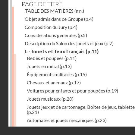
PAGE DE TITRE
TABLE DES MATIÈRES
(n.n.)
Objet admis dans ce Groupe
(p.4)
Composition du Jury
(p.4)
Considérations générales
(p.5)
Description du Salon des jouets et jeux
(p.7)
I. - Jouets et Jeux français
(p.11)
Bébés et poupées
(p.11)
Jouets en métal
(p.13)
Équipements militaires
(p.15)
Chevaux et animaux
(p.17)
Voitures pour enfants et pour poupées
(p.19)
Jouets musicaux
(p.20)
Jouets jeux et de cartonnage, Boîtes de jeux, tablette
(p.21)
Automates et jouets mécaniques
(p.23)
Jouets en caoutchouc
(p.25)
Droits réservés - CNAM