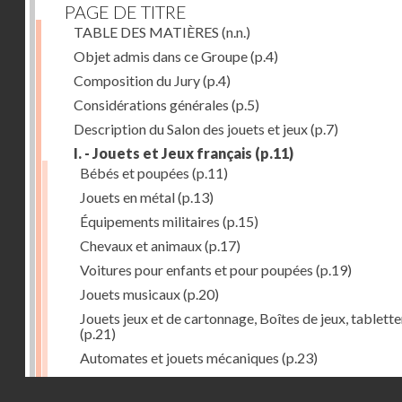
PAGE DE TITRE
TABLE DES MATIÈRES
(n.n.)
Objet admis dans ce Groupe
(p.4)
Composition du Jury
(p.4)
Considérations générales
(p.5)
Description du Salon des jouets et jeux
(p.7)
I. - Jouets et Jeux français
(p.11)
Bébés et poupées
(p.11)
Jouets en métal
(p.13)
Équipements militaires
(p.15)
Chevaux et animaux
(p.17)
Voitures pour enfants et pour poupées
(p.19)
Jouets musicaux
(p.20)
Jouets jeux et de cartonnage, Boîtes de jeux, tablette
(p.21)
Automates et jouets mécaniques
(p.23)
Jouets en caoutchouc
(p.25)
Droits réservés - CNAM