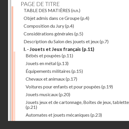
PAGE DE TITRE
TABLE DES MATIÈRES
(n.n.)
Objet admis dans ce Groupe
(p.4)
Composition du Jury
(p.4)
Considérations générales
(p.5)
Description du Salon des jouets et jeux
(p.7)
I. - Jouets et Jeux français
(p.11)
Bébés et poupées
(p.11)
Jouets en métal
(p.13)
Équipements militaires
(p.15)
Chevaux et animaux
(p.17)
Voitures pour enfants et pour poupées
(p.19)
Jouets musicaux
(p.20)
Jouets jeux et de cartonnage, Boîtes de jeux, tablette
(p.21)
Automates et jouets mécaniques
(p.23)
Jouets en caoutchouc
(p.25)
Droits réservés - CNAM