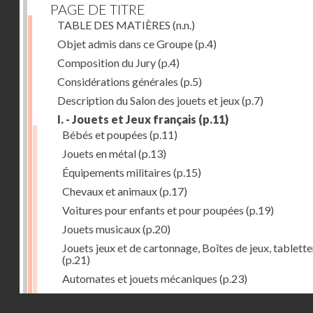
PAGE DE TITRE
TABLE DES MATIÈRES
(n.n.)
Objet admis dans ce Groupe
(p.4)
Composition du Jury
(p.4)
Considérations générales
(p.5)
Description du Salon des jouets et jeux
(p.7)
I. - Jouets et Jeux français
(p.11)
Bébés et poupées
(p.11)
Jouets en métal
(p.13)
Équipements militaires
(p.15)
Chevaux et animaux
(p.17)
Voitures pour enfants et pour poupées
(p.19)
Jouets musicaux
(p.20)
Jouets jeux et de cartonnage, Boîtes de jeux, tablette
(p.21)
Automates et jouets mécaniques
(p.23)
Jouets en caoutchouc
(p.25)
Droits réservés - CNAM