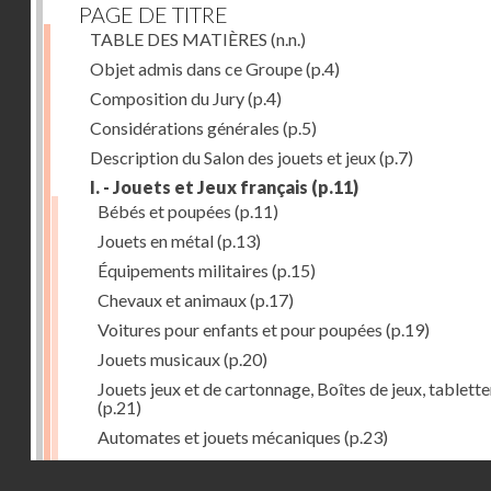
PAGE DE TITRE
TABLE DES MATIÈRES
(n.n.)
Objet admis dans ce Groupe
(p.4)
Composition du Jury
(p.4)
Considérations générales
(p.5)
Description du Salon des jouets et jeux
(p.7)
I. - Jouets et Jeux français
(p.11)
Bébés et poupées
(p.11)
Jouets en métal
(p.13)
Équipements militaires
(p.15)
Chevaux et animaux
(p.17)
Voitures pour enfants et pour poupées
(p.19)
Jouets musicaux
(p.20)
Jouets jeux et de cartonnage, Boîtes de jeux, tablette
(p.21)
Automates et jouets mécaniques
(p.23)
Jouets en caoutchouc
(p.25)
Droits réservés - CNAM