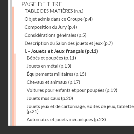
PAGE DE TITRE
TABLE DES MATIÈRES
(n.n.)
Objet admis dans ce Groupe
(p.4)
Composition du Jury
(p.4)
Considérations générales
(p.5)
Description du Salon des jouets et jeux
(p.7)
I. - Jouets et Jeux français
(p.11)
Bébés et poupées
(p.11)
Jouets en métal
(p.13)
Équipements militaires
(p.15)
Chevaux et animaux
(p.17)
Voitures pour enfants et pour poupées
(p.19)
Jouets musicaux
(p.20)
Jouets jeux et de cartonnage, Boîtes de jeux, tablette
(p.21)
Automates et jouets mécaniques
(p.23)
Jouets en caoutchouc
(p.25)
Droits réservés - CNAM