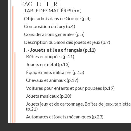
PAGE DE TITRE
TABLE DES MATIÈRES
(n.n.)
Objet admis dans ce Groupe
(p.4)
Composition du Jury
(p.4)
Considérations générales
(p.5)
Description du Salon des jouets et jeux
(p.7)
I. - Jouets et Jeux français
(p.11)
Bébés et poupées
(p.11)
Jouets en métal
(p.13)
Équipements militaires
(p.15)
Chevaux et animaux
(p.17)
Voitures pour enfants et pour poupées
(p.19)
Jouets musicaux
(p.20)
Jouets jeux et de cartonnage, Boîtes de jeux, tablette
(p.21)
Automates et jouets mécaniques
(p.23)
Jouets en caoutchouc
(p.25)
Droits réservés - CNAM