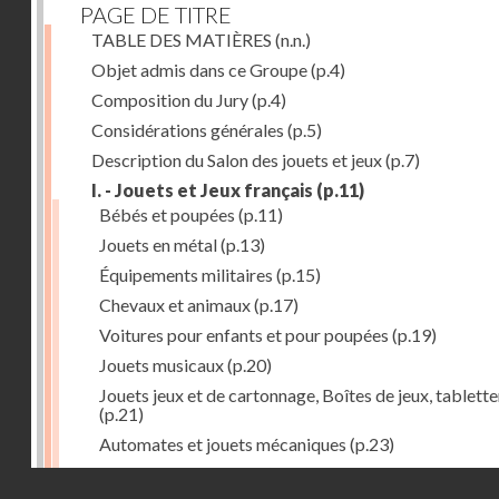
PAGE DE TITRE
TABLE DES MATIÈRES
(n.n.)
Objet admis dans ce Groupe
(p.4)
Composition du Jury
(p.4)
Considérations générales
(p.5)
Description du Salon des jouets et jeux
(p.7)
I. - Jouets et Jeux français
(p.11)
Bébés et poupées
(p.11)
Jouets en métal
(p.13)
Équipements militaires
(p.15)
Chevaux et animaux
(p.17)
Voitures pour enfants et pour poupées
(p.19)
Jouets musicaux
(p.20)
Jouets jeux et de cartonnage, Boîtes de jeux, tablette
(p.21)
Automates et jouets mécaniques
(p.23)
Jouets en caoutchouc
(p.25)
Droits réservés - CNAM