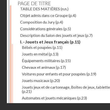
PAGE DE TITRE
TABLE DES MATIÈRES
(n.n.)
Objet admis dans ce Groupe
(p.4)
Composition du Jury
(p.4)
Considérations générales
(p.5)
Description du Salon des jouets et jeux
(p.7)
I. - Jouets et Jeux français
(p.11)
Bébés et poupées
(p.11)
Jouets en métal
(p.13)
Équipements militaires
(p.15)
Chevaux et animaux
(p.17)
Voitures pour enfants et pour poupées
(p.19)
Jouets musicaux
(p.20)
Jouets jeux et de cartonnage, Boîtes de jeux, tablette
(p.21)
Automates et jouets mécaniques
(p.23)
Jouets en caoutchouc
(p.25)
Droits réservés - CNAM