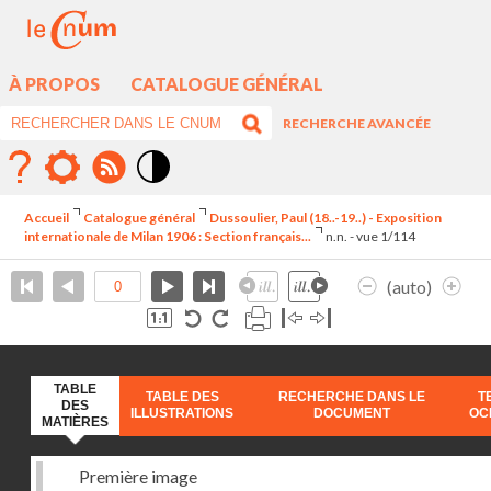
À PROPOS
CATALOGUE GÉNÉRAL
RECHERCHE AVANCÉE
Mode
contraste
Accueil
Catalogue général
Dussoulier, Paul (18..-19..) - Exposition
élévé
internationale de Milan 1906 : Section français...
n.n. - vue 1/114
(auto)
TABLE
TABLE DES
RECHERCHE DANS LE
T
DES
ILLUSTRATIONS
DOCUMENT
OC
MATIÈRES
Première image