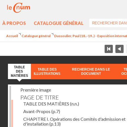
À PROPOS
CATALOGUE GÉNÉRAL
Accueil
Catalogue général
Dussoulier, Paul (18..-19..) - Exposition interna
TABLE
TABLE DES
RECHERCHE DANS LE
T
DES
ILLUSTRATIONS
DOCUMENT
OC
MATIÈRES
Première image
PAGE DE TITRE
TABLE DES MATIÈRES
(n.n.)
Avant-Propos
(p.7)
CHAPITRE I. Opérations des Comités d'admission et
d'installation
(p.13)