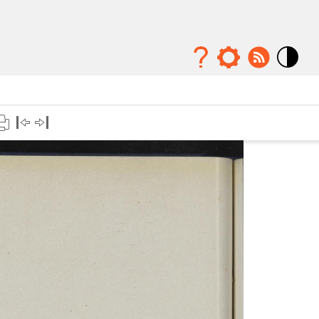
Mode
contraste
élévé