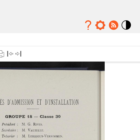
Mode
contraste
élévé