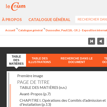
À PROPOS
CATALOGUE GÉNÉRAL
Accueil
Catalogue général
Dussoulier, Paul (18..-19..) - Exposition interna
TABLE
TABLE DES
RECHERCHE DANS LE
T
DES
ILLUSTRATIONS
DOCUMENT
OC
MATIÈRES
Première image
PAGE DE TITRE
TABLE DES MATIÈRES
(n.n.)
Avant-Propos
(p.7)
CHAPITRE I. Opérations des Comités d'admission et
d'installation
(p.13)