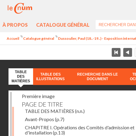
À PROPOS
CATALOGUE GÉNÉRAL
Accueil
Catalogue général
Dussoulier, Paul (18..-19..) - Exposition interna
TABLE
TABLE DES
RECHERCHE DANS LE
T
DES
ILLUSTRATIONS
DOCUMENT
OC
MATIÈRES
Première image
PAGE DE TITRE
TABLE DES MATIÈRES
(n.n.)
Avant-Propos
(p.7)
CHAPITRE I. Opérations des Comités d'admission et
d'installation
(p.13)