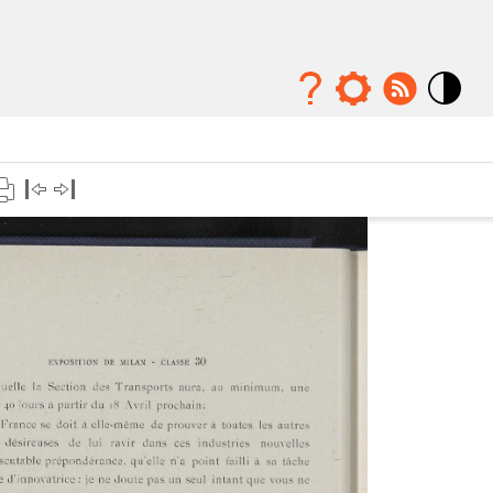
Mode
contraste
élévé