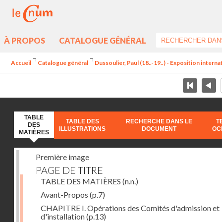
À PROPOS
CATALOGUE GÉNÉRAL
Accueil
Catalogue général
Dussoulier, Paul (18..-19..) - Exposition interna
TABLE
TABLE DES
RECHERCHE DANS LE
T
DES
ILLUSTRATIONS
DOCUMENT
OC
MATIÈRES
Première image
PAGE DE TITRE
TABLE DES MATIÈRES
(n.n.)
Avant-Propos
(p.7)
CHAPITRE I. Opérations des Comités d'admission et
d'installation
(p.13)