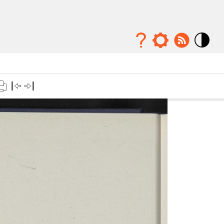
Mode
contraste
élévé