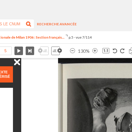
RECHERCHE AVANCÉE
tionale de Milan 1906 : Section français...
p.5 - vue 7/114
130%
EXTE
ÉRISÉ