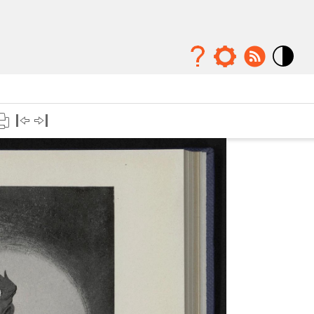
Mode
contraste
élévé