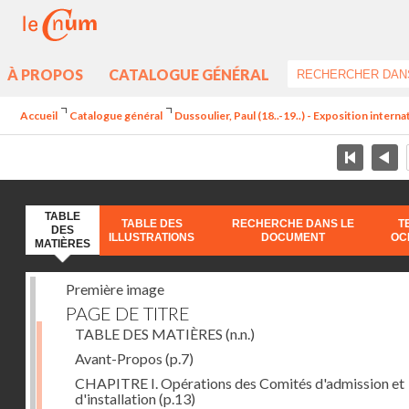
À PROPOS
CATALOGUE GÉNÉRAL
Accueil
Catalogue général
Dussoulier, Paul (18..-19..) - Exposition interna
TABLE
TABLE DES
RECHERCHE DANS LE
T
DES
ILLUSTRATIONS
DOCUMENT
OC
MATIÈRES
Première image
PAGE DE TITRE
TABLE DES MATIÈRES
(n.n.)
Avant-Propos
(p.7)
CHAPITRE I. Opérations des Comités d'admission et
d'installation
(p.13)