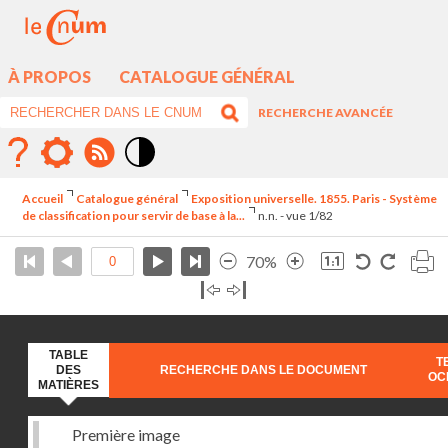
À PROPOS
CATALOGUE GÉNÉRAL
RECHERCHE AVANCÉE
Mode
contraste
Accueil
Catalogue général
Exposition universelle. 1855. Paris - Système
élévé
de classification pour servir de base à la...
n.n. - vue 1/82
70%
TABLE
T
DES
RECHERCHE DANS LE DOCUMENT
OC
MATIÈRES
Première image