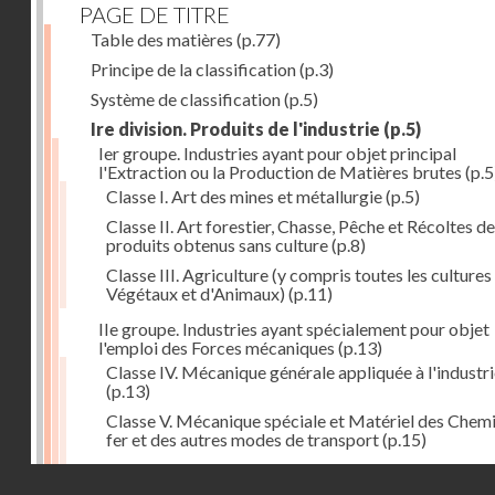
PAGE DE TITRE
Table des matières
(p.77)
Principe de la classification
(p.3)
Système de classification
(p.5)
Ire division. Produits de l'industrie
(p.5)
Ier groupe. Industries ayant pour objet principal
l'Extraction ou la Production de Matières brutes
(p.5
Classe I. Art des mines et métallurgie
(p.5)
Classe II. Art forestier, Chasse, Pêche et Récoltes de
produits obtenus sans culture
(p.8)
Classe III. Agriculture (y compris toutes les cultures
Végétaux et d'Animaux)
(p.11)
IIe groupe. Industries ayant spécialement pour objet
l'emploi des Forces mécaniques
(p.13)
Classe IV. Mécanique générale appliquée à l'industr
(p.13)
Classe V. Mécanique spéciale et Matériel des Chem
fer et des autres modes de transport
(p.15)
Classe VI. Mécanique spéciale et Matériel des Ateli
Droits réservés - CNAM
industriels
(p.17)