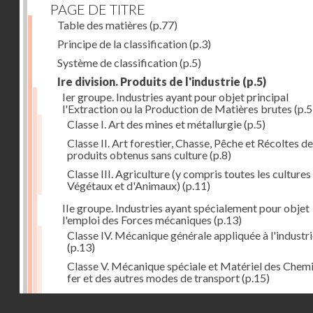
PAGE DE TITRE
Table des matières
(p.77)
Principe de la classification
(p.3)
Système de classification
(p.5)
Ire division. Produits de l'industrie
(p.5)
Ier groupe. Industries ayant pour objet principal
l'Extraction ou la Production de Matières brutes
(p.5
Classe I. Art des mines et métallurgie
(p.5)
Classe II. Art forestier, Chasse, Pêche et Récoltes de
produits obtenus sans culture
(p.8)
Classe III. Agriculture (y compris toutes les cultures
Végétaux et d'Animaux)
(p.11)
IIe groupe. Industries ayant spécialement pour objet
l'emploi des Forces mécaniques
(p.13)
Classe IV. Mécanique générale appliquée à l'industr
(p.13)
Classe V. Mécanique spéciale et Matériel des Chem
fer et des autres modes de transport
(p.15)
Classe VI. Mécanique spéciale et Matériel des Ateli
Droits réservés - CNAM
industriels
(p.17)