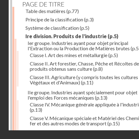
PAGE DE TITRE
Table des matières
(p.77)
Principe de la classification
(p.3)
Système de classification
(p.5)
Ire division. Produits de l'industrie
(p.5)
Ier groupe. Industries ayant pour objet principal
l'Extraction ou la Production de Matières brutes
(p.5
Classe I. Art des mines et métallurgie
(p.5)
Classe II. Art forestier, Chasse, Pêche et Récoltes de
produits obtenus sans culture
(p.8)
Classe III. Agriculture (y compris toutes les cultures
Végétaux et d'Animaux)
(p.11)
IIe groupe. Industries ayant spécialement pour objet
l'emploi des Forces mécaniques
(p.13)
Classe IV. Mécanique générale appliquée à l'industr
(p.13)
Classe V. Mécanique spéciale et Matériel des Chem
fer et des autres modes de transport
(p.15)
Classe VI. Mécanique spéciale et Matériel des Ateli
Droits réservés - CNAM
industriels
(p.17)