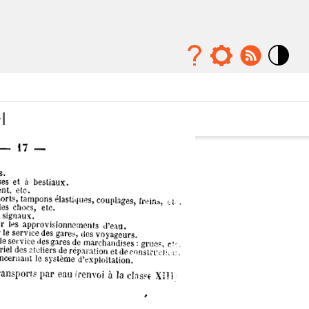
Mode
contraste
élévé