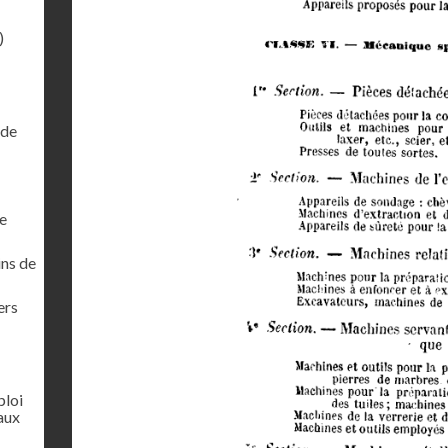
)
 de
ie
ins de
ers
ploi
aux