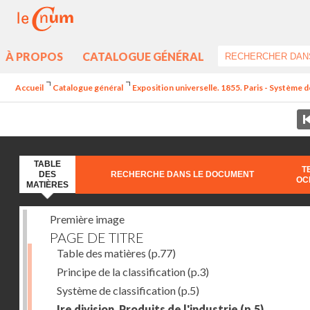
À PROPOS
CATALOGUE GÉNÉRAL
Accueil
Catalogue général
Exposition universelle. 1855. Paris - Système de 
TABLE
T
DES
RECHERCHE DANS LE DOCUMENT
OC
MATIÈRES
Première image
PAGE DE TITRE
Table des matières
(p.77)
Principe de la classification
(p.3)
Système de classification
(p.5)
Ire division. Produits de l'industrie
(p.5)