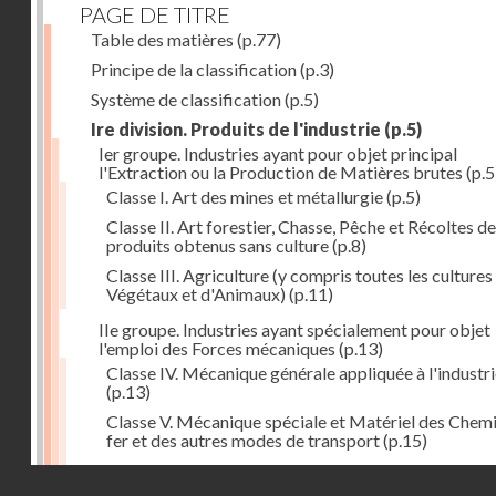
PAGE DE TITRE
Table des matières
(p.77)
Principe de la classification
(p.3)
Système de classification
(p.5)
Ire division. Produits de l'industrie
(p.5)
Ier groupe. Industries ayant pour objet principal
l'Extraction ou la Production de Matières brutes
(p.5
Classe I. Art des mines et métallurgie
(p.5)
Classe II. Art forestier, Chasse, Pêche et Récoltes de
produits obtenus sans culture
(p.8)
Classe III. Agriculture (y compris toutes les cultures
Végétaux et d'Animaux)
(p.11)
IIe groupe. Industries ayant spécialement pour objet
l'emploi des Forces mécaniques
(p.13)
Classe IV. Mécanique générale appliquée à l'industr
(p.13)
Classe V. Mécanique spéciale et Matériel des Chem
fer et des autres modes de transport
(p.15)
Classe VI. Mécanique spéciale et Matériel des Ateli
Droits réservés - CNAM
industriels
(p.17)