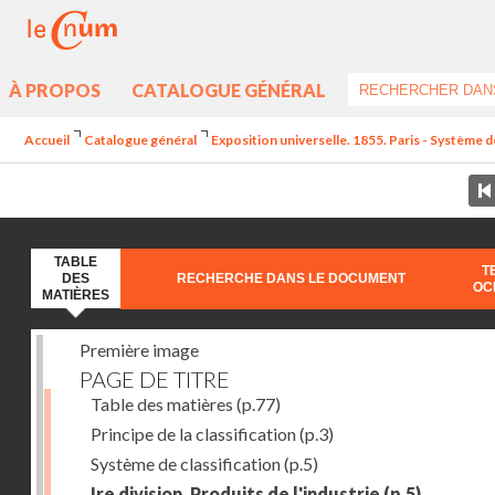
À PROPOS
CATALOGUE GÉNÉRAL
Accueil
Catalogue général
Exposition universelle. 1855. Paris - Système de 
TABLE
T
DES
RECHERCHE DANS LE DOCUMENT
OC
MATIÈRES
Première image
PAGE DE TITRE
Table des matières
(p.77)
Principe de la classification
(p.3)
Système de classification
(p.5)
Ire division. Produits de l'industrie
(p.5)