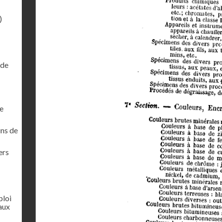
)
 de
ie
ins de
ers
ploi
aux