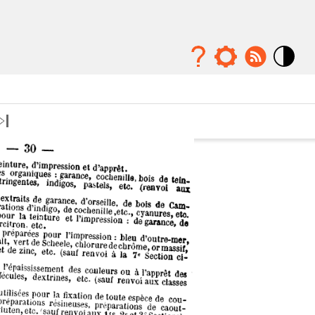
Mode
contraste
élévé