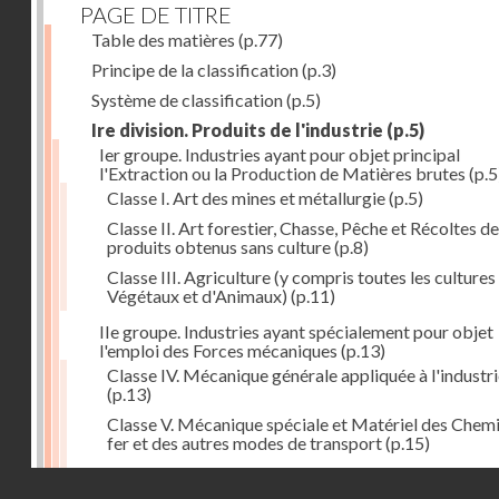
PAGE DE TITRE
Table des matières
(p.77)
Principe de la classification
(p.3)
Système de classification
(p.5)
Ire division. Produits de l'industrie
(p.5)
Ier groupe. Industries ayant pour objet principal
l'Extraction ou la Production de Matières brutes
(p.5
Classe I. Art des mines et métallurgie
(p.5)
Classe II. Art forestier, Chasse, Pêche et Récoltes de
produits obtenus sans culture
(p.8)
Classe III. Agriculture (y compris toutes les cultures
Végétaux et d'Animaux)
(p.11)
IIe groupe. Industries ayant spécialement pour objet
l'emploi des Forces mécaniques
(p.13)
Classe IV. Mécanique générale appliquée à l'industr
(p.13)
Classe V. Mécanique spéciale et Matériel des Chem
fer et des autres modes de transport
(p.15)
Classe VI. Mécanique spéciale et Matériel des Ateli
Droits réservés - CNAM
industriels
(p.17)