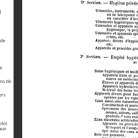
)
 de
ie
ins de
ers
ploi
aux