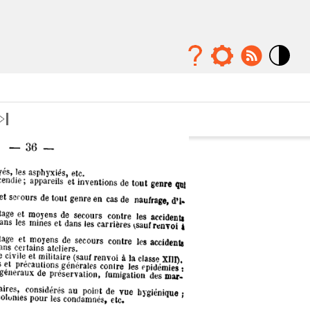
Mode
contraste
élévé