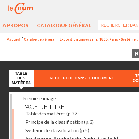
À PROPOS
CATALOGUE GÉNÉRAL
Accueil
Catalogue général
Exposition universelle. 1855. Paris - Système de 
TABLE
T
DES
RECHERCHE DANS LE DOCUMENT
OC
MATIÈRES
Première image
PAGE DE TITRE
Table des matières
(p.77)
Principe de la classification
(p.3)
Système de classification
(p.5)
Ire division. Produits de l'industrie
(p.5)