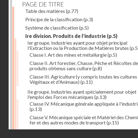
PAGE DE TITRE
Table des matières
(p.77)
Principe de la classification
(p.3)
Système de classification
(p.5)
Ire division. Produits de l'industrie
(p.5)
Ier groupe. Industries ayant pour objet principal
l'Extraction ou la Production de Matières brutes
(p.5
Classe I. Art des mines et métallurgie
(p.5)
Classe II. Art forestier, Chasse, Pêche et Récoltes de
produits obtenus sans culture
(p.8)
Classe III. Agriculture (y compris toutes les cultures
Végétaux et d'Animaux)
(p.11)
IIe groupe. Industries ayant spécialement pour objet
l'emploi des Forces mécaniques
(p.13)
Classe IV. Mécanique générale appliquée à l'industr
(p.13)
Classe V. Mécanique spéciale et Matériel des Chem
fer et des autres modes de transport
(p.15)
Classe VI. Mécanique spéciale et Matériel des Ateli
Droits réservés - CNAM
industriels
(p.17)