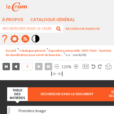
À PROPOS
CATALOGUE GÉNÉRAL
RECHERCHE AVANCÉE
Mode
contraste
Accueil
Catalogue général
Exposition universelle. 1855. Paris - Système
élévé
de classification pour servir de base à la...
n.n. - vue 82/82
120%
TABLE
T
DES
RECHERCHE DANS LE DOCUMENT
OC
MATIÈRES
Première image