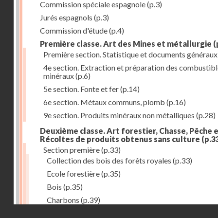
Commission spéciale espagnole
(p.3)
Jurés espagnols
(p.3)
Commission d'étude
(p.4)
Première classe. Art des Mines et métallurgie
(
Première section. Statistique et documents généraux
4e section. Extraction et préparation des combustib
minéraux
(p.6)
5e section. Fonte et fer
(p.14)
6e section. Métaux communs, plomb
(p.16)
9e section. Produits minéraux non métalliques
(p.28)
Deuxième classe. Art forestier, Chasse, Pêche 
Récoltes de produits obtenus sans culture
(p.3
Section première
(p.33)
Collection des bois des forêts royales
(p.33)
Ecole forestière
(p.35)
Bois
(p.35)
Charbons
(p.39)
Droits réservés - CNAM
Charbonnailles
(p.40)