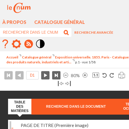
À PROPOS
CATALOGUE GÉNÉRAL
RECHERCHE AVANCÉE
Mode
contraste
Accueil
Catalogue général
Exposition universelle. 1855. Paris - Catalogue
élévé
des produits naturels, industriels et arti...
p.1 - vue 1/58
80%
TABLE
T
DES
RECHERCHE DANS LE DOCUMENT
OC
MATIÈRES
PAGE DE TITRE (Première image)