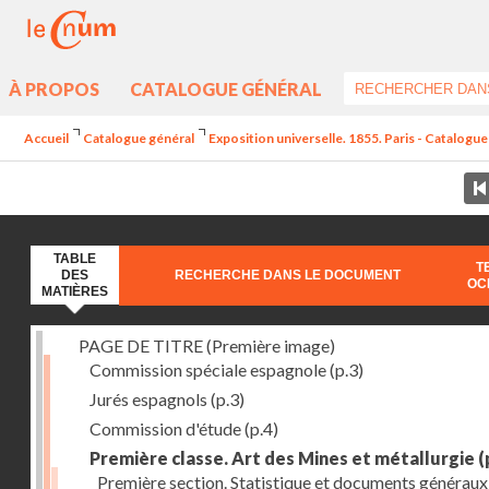
À PROPOS
CATALOGUE GÉNÉRAL
Accueil
Catalogue général
Exposition universelle. 1855. Paris - Catalogue d
TABLE
T
DES
RECHERCHE DANS LE DOCUMENT
OC
MATIÈRES
PAGE DE TITRE (Première image)
Commission spéciale espagnole
(p.3)
Jurés espagnols
(p.3)
Commission d'étude
(p.4)
Première classe. Art des Mines et métallurgie
(
Première section. Statistique et documents généraux