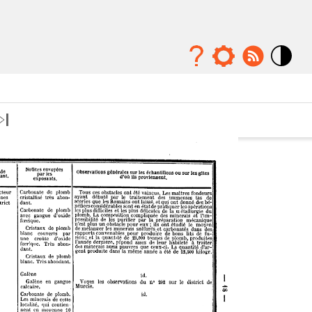
Mode
contraste
élévé