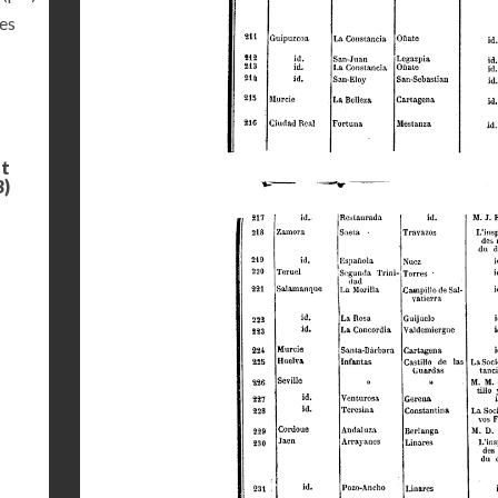
les
et
3)