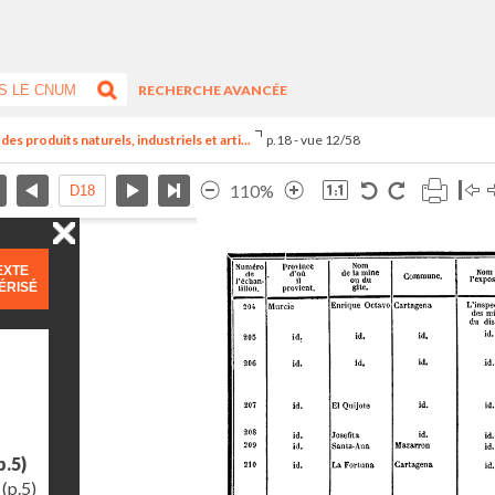
RECHERCHE AVANCÉE
es produits naturels, industriels et arti...
p.18 - vue 12/58
110%
EXTE
ÉRISÉ
p.5)
(p.5)